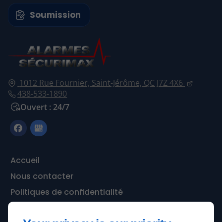
Soumission
1012 Rue Fournier,
Saint-Jérôme,
QC J7Z 4X6
438-533-1890
Ouvert : 24/7
Accueil
Nous contacter
Politiques de confidentialité
Plan du site