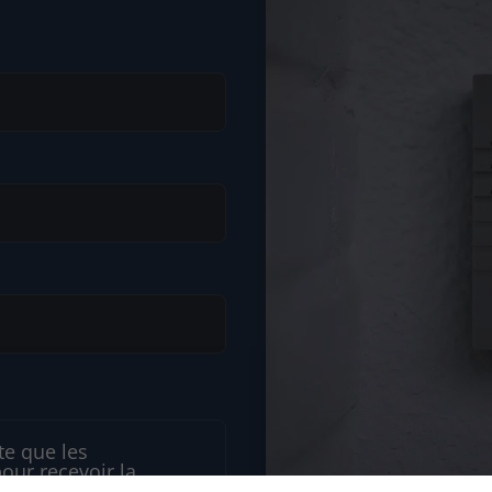
te que les
pour recevoir la
Je peux me