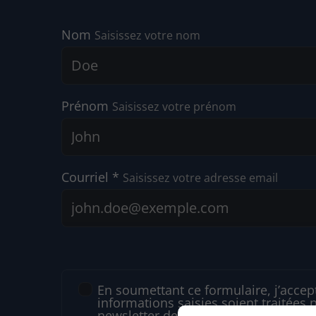
Nom
Saisissez votre nom
Prénom
Saisissez votre prénom
Courriel *
Saisissez votre adresse email
En soumettant ce formulaire, j’accep
informations saisies soient traitées 
newsletter de ALARMES SÉCURIMAX. 