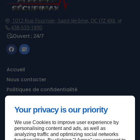
1012 Rue Fournier,
Saint-Jérôme,
QC J7Z 4X6
438-533-1890
Ouvert : 24/7
Accueil
Nous contacter
Politiques de confidentialité
Plan du site
Your privacy is our priority
We use Cookies to improve user experience by
Haut de page
personalising content and ads, as well as
analyzing traffic and optimizing social networks