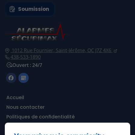
Soumission
1012 Rue Fournier,
Saint-Jérôme,
QC J7Z 4X6
438-533-1890
Ouvert : 24/7
Accueil
Nous contacter
Politiques de confidentialité
Plan du site